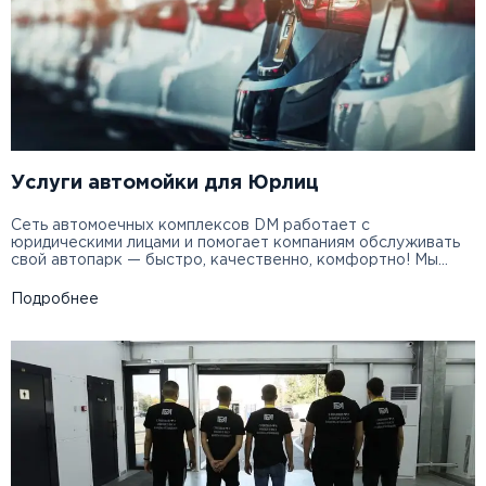
Услуги автомойки для Юрлиц
Сеть автомоечных комплексов DM работает с
юридическими лицами и помогает компаниям обслуживать
свой автопарк — быстро, качественно, комфортно! Мы
предлагаем: Вы можете включить карты наших
автомоечных комплексов DM для ваших сотрудников, как
Подробнее
часть бонусной программыДоступны все форматы: -
конвейер, - робот-мойка- самообслуживаниеКаждый
выбирает, как ему удобнее DM — практичное и удобное
решение для корпоративного автопарка. […]