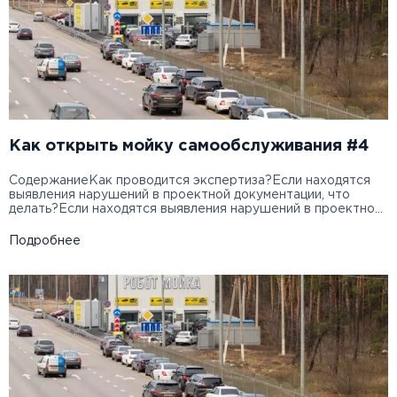
проектированием, строительством или покупкой объектов
недвижимости […]
Как открыть мойку самообслуживания #4
СодержаниеКак проводится экспертиза?Если находятся
выявления нарушений в проектной документации, что
делать?Если находятся выявления нарушений в проектной
документации, что делать?Если находятся выявления
нарушений в проектной документации, что делать?Если
Подробнее
находятся выявления нарушений в проектной
документации, что делать? Как проводится экспертиза?
Екатерина Трушковская: Услугами строительной
экспертизы пользуются все, кто так или иначе связан с
проектированием, строительством или покупкой объектов
недвижимости […]