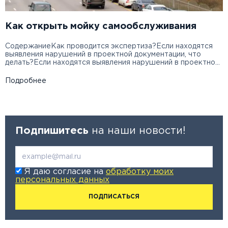
Как открыть мойку самообслуживания
СодержаниеКак проводится экспертиза?Если находятся
выявления нарушений в проектной документации, что
делать?Если находятся выявления нарушений в проектной
документации, что делать?Если находятся выявления
нарушений в проектной документации, что делать?Если
Подробнее
находятся выявления нарушений в проектной
документации, что делать? Как проводится экспертиза?
Екатерина Трушковская: Услугами строительной
экспертизы пользуются все, кто так или иначе связан с
проектированием, строительством или покупкой объектов
недвижимости […]
Подпишитесь
на наши новости!
Я даю согласие на
обработку моих
персональных данных
ПОДПИСАТЬСЯ